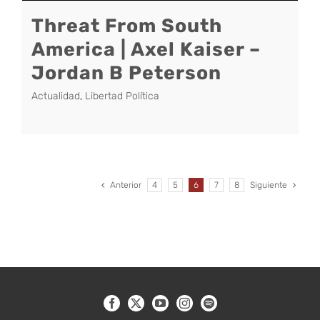
Threat From South
America | Axel Kaiser –
Jordan B Peterson
Actualidad
,
Libertad Política
Anterior
4
5
6
7
8
Siguiente